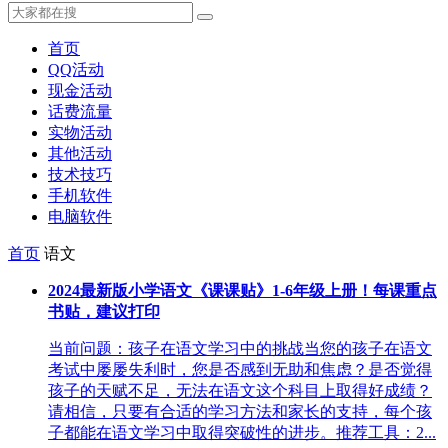
首页
QQ活动
现金活动
话费流量
实物活动
其他活动
技术技巧
手机软件
电脑软件
首页
语文
2024最新版小学语文《课课贴》1-6年级上册！每课重点
书贴，建议打印
当前问题：孩子在语文学习中的挑战当您的孩子在语文
考试中屡屡失利时，您是否感到无助和焦虑？是否觉得
孩子的天赋不足，无法在语文这个科目上取得好成绩？
请相信，只要有合适的学习方法和家长的支持，每个孩
子都能在语文学习中取得突破性的进步。推荐工具：2...