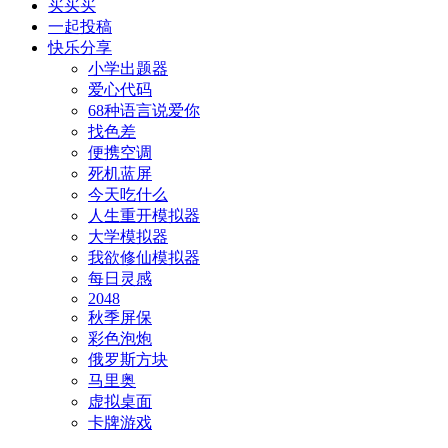
买买买
一起投稿
快乐分享
小学出题器
爱心代码
68种语言说爱你
找色差
便携空调
死机蓝屏
今天吃什么
人生重开模拟器
大学模拟器
我欲修仙模拟器
每日灵感
2048
秋季屏保
彩色泡炮
俄罗斯方块
马里奥
虚拟桌面
卡牌游戏