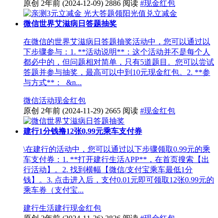
原创
2年前
(2024-12-09)
2886 阅读
#现金红包
微信世界艾滋病日答题抽奖
在微信的世界艾滋病日答题抽奖活动中，您可以通过以
下步骤参与：1. **活动说明**：这个活动并不是每个人
都必中的，但问题相对简单，只有5道题目。您可以尝试
答题并参与抽奖，最高可以中到10元现金红包。2. **参
与方式**： &n...
微信活动
现金红包
原创
2年前
(2024-11-29)
2665 阅读
#现金红包
建行1分钱撸12张0.99元乘车支付券
\在建行的活动中，您可以通过以下步骤领取0.99元的乘
车支付券：1. **打开建行生活APP**，在首页搜索【出
行活动】。2. 找到横幅【微信/支付宝乘车最低1分
钱】。3. 点击进入后，支付0.01元即可领取12张0.99元的
乘车券（支付宝...
建行生活
建行
现金红包