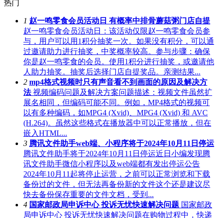
热门
1
赵一鸣零食会员活动日 有概率中排骨蘑菇粥门店自提
赵一鸣零食会员活动日：该活动仅限赵一鸣零食会员参
与，用户可以用1积分抽奖一次。如果没有积分，可以通
过邀请助力进行抽奖，中奖概率较高。参与步骤：确保
你是赵一鸣零食的会员。使用1积分进行抽奖，或邀请他
人助力抽奖。抽奖后选择门店自提奖品。亲测结果...
2
mp4格式视频时只有声音看不到画面的原因及解决方
法
视频编码问题及解决方案问题描述：视频文件虽然扩
展名相同，但编码可能不同。例如，MP4格式的视频可
以有多种编码，如MPG4 (Xvid)、MPG4 (Xvid) 和 AVC
(H.264)。虽然这些格式在播放器中可以正常播放，但在
嵌入HTML...
3
腾讯文件助手web端、小程序将于2024年10月11日停运
腾讯文件助手将于2024年10月11日停运近日小编发现腾
讯文件助手微信小程序以及web端都有发出停运公告
2024年10月11起将停止运营，之前可以正常浏览和下载
备份过的文件，但无法再备份新的文件这个还是建议尽
快去备份保存重要的文件文档，受到...
4
国家邮政局申诉中心 投诉无忧快速解决问题
国家邮政
局申诉中心 投诉无忧快速解决问题在购物过程中，快递