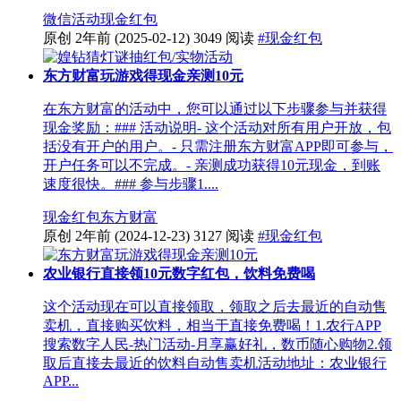
微信活动
现金红包
原创
2年前
(2025-02-12)
3049 阅读
#现金红包
东方财富玩游戏得现金亲测10元
在东方财富的活动中，您可以通过以下步骤参与并获得
现金奖励：### 活动说明- 这个活动对所有用户开放，包
括没有开户的用户。- 只需注册东方财富APP即可参与，
开户任务可以不完成。- 亲测成功获得10元现金，到账
速度很快。### 参与步骤1....
现金红包
东方财富
原创
2年前
(2024-12-23)
3127 阅读
#现金红包
农业银行直接领10元数字红包，饮料免费喝
这个活动现在可以直接领取，领取之后去最近的自动售
卖机，直接购买饮料，相当于直接免费喝！1.农行APP
搜索数字人民-热门活动-月享赢好礼，数币随心购物2.领
取后直接去最近的饮料自动售卖机活动地址：农业银行
APP...