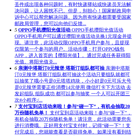
丢件或出现各种问题时，有时快递驿站或快递员无法解
决问题，让人困扰不已。但是，别担心！国家邮政局申
诉中心可以帮您解决问题。因为所有快递都需要受国家
邮政局管理，您可以向他们反馈...
5
OPPO手机攒阳光值活动
OPPO手机攒阳光值活动
OPPO手机用户可以通过攒阳光值活动兑换1元现金并提
现。请注意，此活动仅限OPPO手机用户参与，且提现
仅限第一个参与的用户。活动步骤：打开OPPO钱包
APP，进入首页的【攒阳光值】。通过完成任务获得阳
光值。将阳光值兑...
6
亲测中塔斯汀0元辣堡 塔斯汀组队都可抽
亲测中塔斯
汀0元辣堡 塔斯汀组队都可抽这个活动只要组队就都可
以抽奖了哦小号是0元塔塔鸡块，小小好是0元可乐大号
是0元辣堡需要正价消费14元使用 微信打卡下方活动 去
发起组队 组队成功 都可以参与抽奖 一个人可以开团三
次#小程序:/...
7
支付宝到店活动来啦！参与“碰一下”，有机会抽取20
万份随机免单！
支付宝到店活动来啦！参与“碰一下”，
有机会抽取20万份随机免单！请注意，此活动需要您先
进行消费哦。正好用支付宝支付时，记得“碰一下”！支
付完成后，您就能查看是否获得免单。如果没有看到结