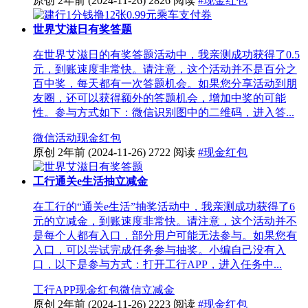
原创
2年前
(2024-11-26)
2826 阅读
#现金红包
世界艾滋日有奖答题
在世界艾滋日的有奖答题活动中，我亲测成功获得了0.5
元，到账速度非常快。请注意，这个活动并不是百分之
百中奖，每天都有一次答题机会。如果您分享活动到朋
友圈，还可以获得额外的答题机会，增加中奖的可能
性。参与方式如下：微信识别图中的二维码，进入答...
微信活动
现金红包
原创
2年前
(2024-11-26)
2722 阅读
#现金红包
工行通关e生活抽立减金
在工行的“通关e生活”抽奖活动中，我亲测成功获得了6
元的立减金，到账速度非常快。请注意，这个活动并不
是每个人都有入口，部分用户可能无法参与。如果您有
入口，可以尝试完成任务参与抽奖。小编自己没有入
口，以下是参与方式：打开工行APP，进入任务中...
工行APP
现金红包
微信立减金
原创
2年前
(2024-11-26)
2223 阅读
#现金红包