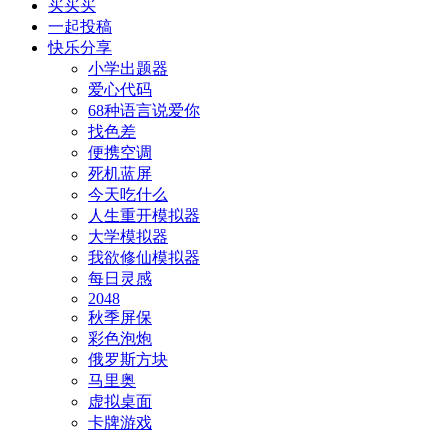
买买买
一起投稿
快乐分享
小学出题器
爱心代码
68种语言说爱你
找色差
便携空调
死机蓝屏
今天吃什么
人生重开模拟器
大学模拟器
我欲修仙模拟器
每日灵感
2048
秋季屏保
彩色泡炮
俄罗斯方块
马里奥
虚拟桌面
卡牌游戏