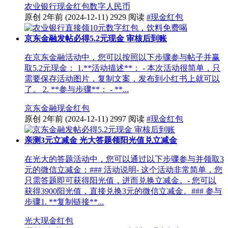
农业银行
现金红包
数字人民币
原创
2年前
(2024-12-11)
2929 阅读
#现金红包
京东金融发帖必得5.2元现金 审核后到账
在京东金融活动中，您可以按照以下步骤参与帖子并赢
取5.2元现金： 1.**活动描述**： - 本次活动很简单，只
需要保存活动图片，复制文案，发布到小红书上就可以
了。 2. **参与步骤**： - **...
京东金融
现金红包
原创
2年前
(2024-12-11)
2997 阅读
#现金红包
亲测3元立减金 光大答题领阳光值兑立减金
在光大的答题活动中，您可以通过以下步骤参与并领取3
元的微信立减金：### 活动说明- 这个活动非常简单，您
只需答题即可获得阳光值，进而兑换立减金。- 您可以
获得3900阳光值，直接兑换3元的微信立减金。### 参与
步骤1. **复制链接**...
光大
现金红包