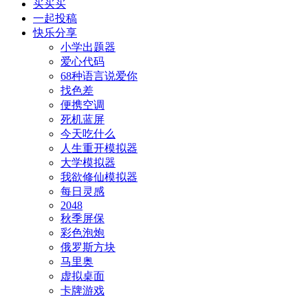
买买买
一起投稿
快乐分享
小学出题器
爱心代码
68种语言说爱你
找色差
便携空调
死机蓝屏
今天吃什么
人生重开模拟器
大学模拟器
我欲修仙模拟器
每日灵感
2048
秋季屏保
彩色泡炮
俄罗斯方块
马里奥
虚拟桌面
卡牌游戏