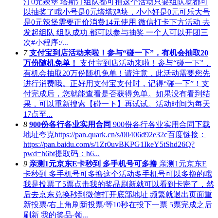
汀0元辣堡 塔斯汀组队都可抽这个活动只要组队就都可
以抽奖了哦小号是0元塔塔鸡块，小小好是0元可乐大号
是0元辣堡需要正价消费14元使用 微信打卡下方活动 去
发起组队 组队成功 都可以参与抽奖 一个人可以开团三
次#小程序:/...
7
支付宝到店活动来啦！参与“碰一下”，有机会抽取20
万份随机免单！
支付宝到店活动来啦！参与“碰一下”，
有机会抽取20万份随机免单！请注意，此活动需要您先
进行消费哦。正好用支付宝支付时，记得“碰一下”！支
付完成后，您就能查看是否获得免单。如果没有看到结
果，可以重新搜索【碰一下】再试试。活动时间为每天
17点至...
8
900份各行各业实用合同
900份各行各业实用合同下载
地址夸克https://pan.quark.cn/s/00406d92e32c百度链接：
https://pan.baidu.com/s/1Zr0uvBKPG1IkeY5tShd26Q?
pwd=h6bt提取码：h6...
9
亲测1元京东E卡秒到 多手机号可多撸
亲测1元京东E
卡秒到 多手机号可多撸这个活动多手机号可以多撸的哦
我是投票了5票点击我的奖品刷新就可以看到卡密了，然
后去京东兑换秒到微信打开底部地址 频繁就退出页面重
新投票/右上角刷新投票/等10秒在投下一票 5票完成之后
刷新 我的奖品-领...