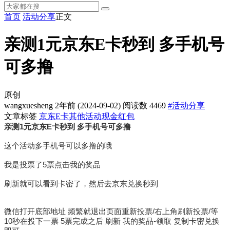
首页
活动分享
正文
亲测1元京东E卡秒到 多手机号
可多撸
原创
wangxuesheng
2年前
(2024-09-02)
阅读数 4469
#活动分享
文章标签
京东E卡
其他活动
现金红包
亲测1元京东E卡秒到 多手机号可多撸
这个活动多手机号可以多撸的哦
我是投票了5票点击我的奖品
刷新就可以看到卡密了，然后去京东兑换秒到
微信打开底部地址 频繁就退出页面重新投票/右上角刷新投票/等
10秒在投下一票 5票完成之后 刷新 我的奖品-领取 复制卡密兑换