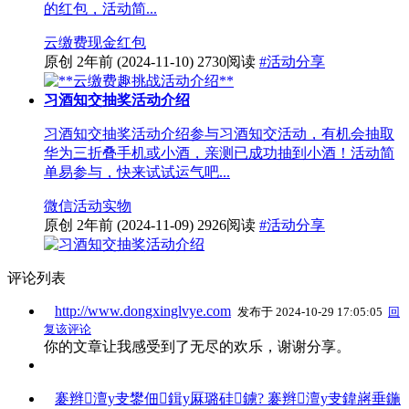
的红包，活动简...
云缴费
现金红包
原创
2年前
(2024-11-10)
2730阅读
#活动分享
习酒知交抽奖活动介绍
习酒知交抽奖活动介绍参与习酒知交活动，有机会抽取
华为三折叠手机或小酒，亲测已成功抽到小酒！活动简
单易参与，快来试试运气吧...
微信活动
实物
原创
2年前
(2024-11-09)
2926阅读
#活动分享
评论列表
http://www.dongxinglvye.com
发布于 2024-10-29 17:05:05
回
复该评论
你的文章让我感受到了无尽的欢乐，谢谢分享。
褰辫澶у叏鐢佃鍓у厤璐硅鐪? 褰辫澶у叏鍏嶈垂鍦