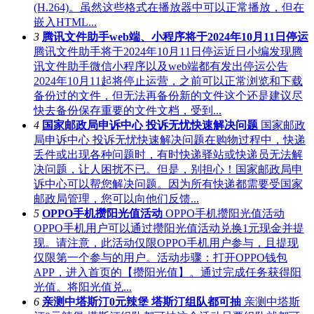
(H.264)。虽然这些格式在播放器中可以正常播放，但在
嵌入HTML...
3
腾讯文件助手web端、小程序将于2024年10月11日停运
腾讯文件助手将于2024年10月11日停运近日小编发现腾
讯文件助手微信小程序以及web端都有发出停运公告
2024年10月11起将停止运营，之前可以正常浏览和下载
备份过的文件，但无法再备份新的文件这个还是建议尽
快去备份保存重要的文件文档，受到...
4
国家邮政局申诉中心 投诉无忧快速解决问题
国家邮政
局申诉中心 投诉无忧快速解决问题在购物过程中，快递
丢件或出现各种问题时，有时快递驿站或快递员无法解
决问题，让人困扰不已。但是，别担心！国家邮政局申
诉中心可以帮您解决问题。因为所有快递都需要受国家
邮政局管理，您可以向他们反馈...
5
OPPO手机攒阳光值活动
OPPO手机攒阳光值活动
OPPO手机用户可以通过攒阳光值活动兑换1元现金并提
现。请注意，此活动仅限OPPO手机用户参与，且提现
仅限第一个参与的用户。活动步骤：打开OPPO钱包
APP，进入首页的【攒阳光值】。通过完成任务获得阳
光值。将阳光值兑...
6
亲测中塔斯汀0元辣堡 塔斯汀组队都可抽
亲测中塔斯