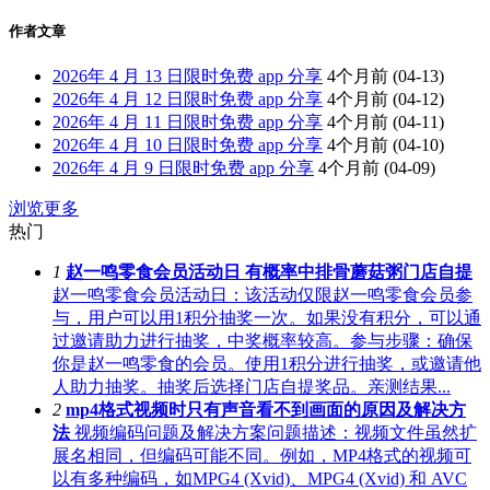
作者文章
2026年 4 月 13 日限时免费 app 分享
4个月前
(04-13)
2026年 4 月 12 日限时免费 app 分享
4个月前
(04-12)
2026年 4 月 11 日限时免费 app 分享
4个月前
(04-11)
2026年 4 月 10 日限时免费 app 分享
4个月前
(04-10)
2026年 4 月 9 日限时免费 app 分享
4个月前
(04-09)
浏览更多
热门
1
赵一鸣零食会员活动日 有概率中排骨蘑菇粥门店自提
赵一鸣零食会员活动日：该活动仅限赵一鸣零食会员参
与，用户可以用1积分抽奖一次。如果没有积分，可以通
过邀请助力进行抽奖，中奖概率较高。参与步骤：确保
你是赵一鸣零食的会员。使用1积分进行抽奖，或邀请他
人助力抽奖。抽奖后选择门店自提奖品。亲测结果...
2
mp4格式视频时只有声音看不到画面的原因及解决方
法
视频编码问题及解决方案问题描述：视频文件虽然扩
展名相同，但编码可能不同。例如，MP4格式的视频可
以有多种编码，如MPG4 (Xvid)、MPG4 (Xvid) 和 AVC