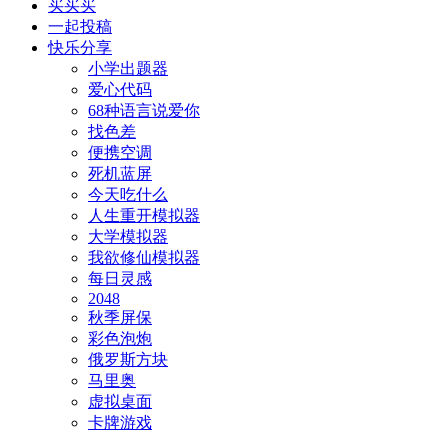
买买买
一起投稿
快乐分享
小学出题器
爱心代码
68种语言说爱你
找色差
便携空调
死机蓝屏
今天吃什么
人生重开模拟器
大学模拟器
我欲修仙模拟器
每日灵感
2048
秋季屏保
彩色泡炮
俄罗斯方块
马里奥
虚拟桌面
卡牌游戏