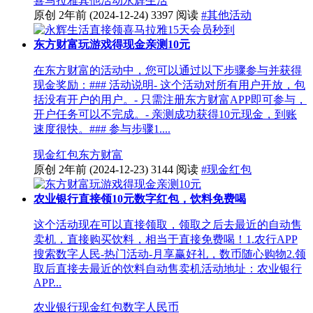
喜马拉雅
其他活动
永辉生活
原创
2年前
(2024-12-24)
3397 阅读
#其他活动
东方财富玩游戏得现金亲测10元
在东方财富的活动中，您可以通过以下步骤参与并获得
现金奖励：### 活动说明- 这个活动对所有用户开放，包
括没有开户的用户。- 只需注册东方财富APP即可参与，
开户任务可以不完成。- 亲测成功获得10元现金，到账
速度很快。### 参与步骤1....
现金红包
东方财富
原创
2年前
(2024-12-23)
3144 阅读
#现金红包
农业银行直接领10元数字红包，饮料免费喝
这个活动现在可以直接领取，领取之后去最近的自动售
卖机，直接购买饮料，相当于直接免费喝！1.农行APP
搜索数字人民-热门活动-月享赢好礼，数币随心购物2.领
取后直接去最近的饮料自动售卖机活动地址：农业银行
APP...
农业银行
现金红包
数字人民币