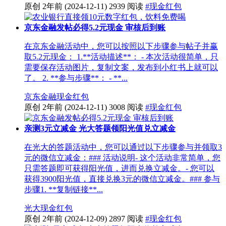
原创
2年前
(2024-12-11)
2939 阅读
#现金红包
京东金融发帖必得5.2元现金 审核后到账
在京东金融活动中，您可以按照以下步骤参与帖子并赢
取5.2元现金： 1.**活动描述**： - 本次活动很简单，只
需要保存活动图片，复制文案，发布到小红书上就可以
了。 2. **参与步骤**： - **...
京东金融
现金红包
原创
2年前
(2024-12-11)
3008 阅读
#现金红包
亲测3元立减金 光大答题领阳光值兑立减金
在光大的答题活动中，您可以通过以下步骤参与并领取3
元的微信立减金：### 活动说明- 这个活动非常简单，您
只需答题即可获得阳光值，进而兑换立减金。- 您可以
获得3900阳光值，直接兑换3元的微信立减金。### 参与
步骤1. **复制链接**...
光大
现金红包
原创
2年前
(2024-12-09)
2897 阅读
#现金红包