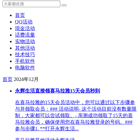
首页
QQ活动
现金活动
话费流量
实物活动
其他活动
技术技巧
手机软件
电脑软件
首页
2024年12月
永辉生活直接领喜马拉雅15天会员秒到
在喜马拉雅的15天会员活动中，您可以通过以下步骤参
与并领取会员：### 活动说明- 这个活动目前没有数量限
制，大家都可以尝试领取。- 亲测成功领取了15天的喜
马拉雅会员，确保使用您在喜马拉雅登录的号码。###
参与步骤1. **打开永辉生活...