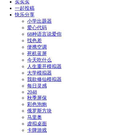
买买买
一起投稿
快乐分享
小学出题器
爱心代码
68种语言说爱你
找色差
便携空调
死机蓝屏
今天吃什么
人生重开模拟器
大学模拟器
我欲修仙模拟器
每日灵感
2048
秋季屏保
彩色泡炮
俄罗斯方块
马里奥
虚拟桌面
卡牌游戏