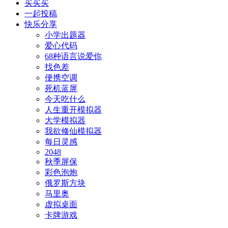
买买买
一起投稿
快乐分享
小学出题器
爱心代码
68种语言说爱你
找色差
便携空调
死机蓝屏
今天吃什么
人生重开模拟器
大学模拟器
我欲修仙模拟器
每日灵感
2048
秋季屏保
彩色泡炮
俄罗斯方块
马里奥
虚拟桌面
卡牌游戏