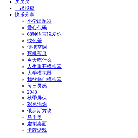
买买买
一起投稿
快乐分享
小学出题器
爱心代码
68种语言说爱你
找色差
便携空调
死机蓝屏
今天吃什么
人生重开模拟器
大学模拟器
我欲修仙模拟器
每日灵感
2048
秋季屏保
彩色泡炮
俄罗斯方块
马里奥
虚拟桌面
卡牌游戏